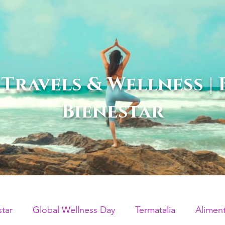
 Travels & Wellness |
Bienestar
star
Global Wellness Day
Termatalia
Alimen