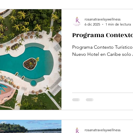
ud
Magazine
Ferias-Eventos-Participaciones.
rosanatravelsywellness
6 dic 2025
1 min de lectura
Programa Contexto 
Programa Contexto Turístico.
Nuevo Hotel en Caribe solo 
rosanatravelsywellness