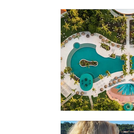
Ayurveda
Viajes
sal