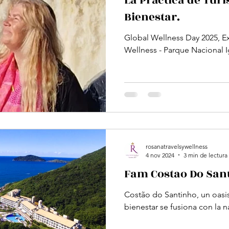
La Práctica de Turi
Bienestar.
Global Wellness Day 2025, Experiencia R
Wellness - Parque Nacional I
rosanatravelsywellness
4 nov 2024
3 min de lectura
Fam Costao Do Sant
Costão do Santinho, un oasi
bienestar se fusiona con la n