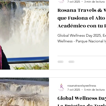
7 oct 2025
3 min de lectura
Rosana Travels & W
que Fusiona el Alt
Académico con tu P
Bienestar Global.
Global Wellness Day 2025, Experiencia R
Wellness - Parque Nacional I
rosanatravelsywellness
7 oct 2025
5 min de lectura
Global Wellness Da