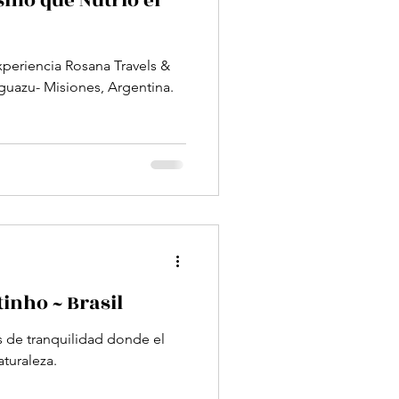
smo que Nutrió el
osana Travels &
guazu- Misiones, Argentina.
inho ~ Brasil
s de tranquilidad donde el
aturaleza.