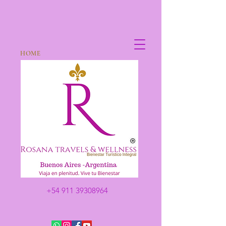
HOME
+54 911 39308964