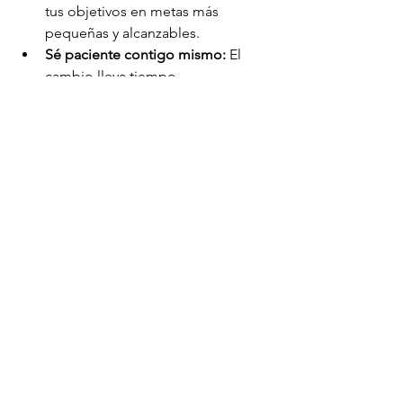
tus objetivos en metas más 
pequeñas y alcanzables.
Sé paciente contigo mismo:
 El 
cambio lleva tiempo.
Celebra tus logros:
 Reconoce tus 
avances, por pequeños que sean.
Adapta estos consejos a tu estilo 
de vida:
 Lo más importante es que 
encuentres lo que funciona para ti.
Bienestar
salud