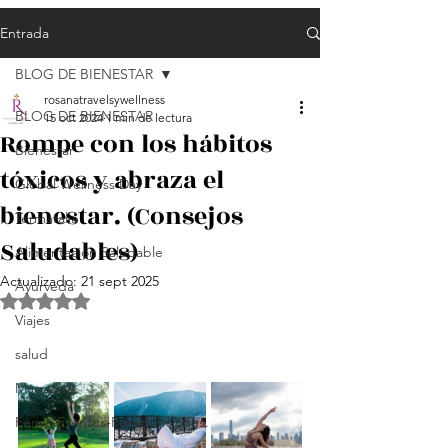
Entrada
BLOG DE BIENESTAR
rosanatravelsywellness
BLOG DE BIENESTAR
15 oct 2024
1 min de lectura
Rompe con los hábitos
Bienestar
tóxicos y abraza el
Global Wellness Day
bienestar. (Consejos
Termatalia
Saludables)
Alimentación Saludable
Actualizado:
21 sept 2025
Ayurveda
Obtuvo NaN de 5 estrellas.
Viajes
salud
Magazine
Ferias-Eventos-Participaciones.