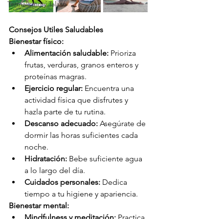
Termalismo y Talaso
Consejos Utiles Saludables
Bienestar físico:
Alimentación saludable:
 Prioriza 
frutas, verduras, granos enteros y 
proteínas magras.
Ejercicio regular:
 Encuentra una 
actividad física que disfrutes y 
hazla parte de tu rutina.
Descanso adecuado:
 Asegúrate de 
dormir las horas suficientes cada 
noche.
Hidratación:
 Bebe suficiente agua 
a lo largo del día.
Cuidados personales:
 Dedica 
tiempo a tu higiene y apariencia.
Bienestar mental:
Mindfulness y meditación:
 Practica 