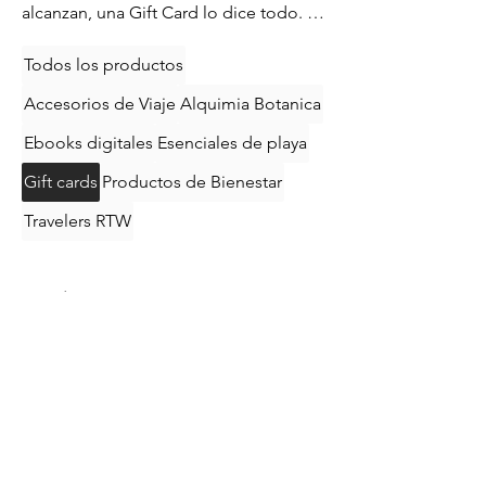
alcanzan, una Gift Card lo dice todo. Es
el regalo ideal para bodas,
cumpleaños o cualquier ocasión
Todos los productos
especial. Regala una experiencia de
Accesorios de Viaje
Alquimia Botanica
Bienestar o el valor que desees en un
gift card para viajes que siempre
Ebooks digitales
Esenciales de playa
recordarán."
Gift cards
Productos de Bienestar
Travelers RTW
3 productos
Filtrar y ordenar
gifts
gifts