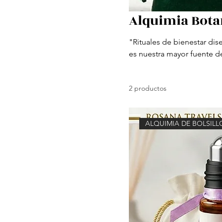
Alquimia Bota
"Rituales de bienestar di
es nuestra mayor fuente d
elixires artesanales cread
cuerpo y mente la calma, l
2 productos
invitación a reconectar c
ALQUIMIA DE BOLSILL