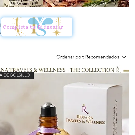
leza
Completa tu Bienestar
s
 a tu
s una
Ordenar por:
Recomendados
A DE BOLSILLO