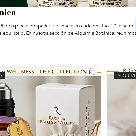
nica
señados para acompañar tu esencia en cada destino." "La natura
e equilibrio. En nuestra sección de Alquimia Botánica, reunimo
os con aceites esenciales puros Moro, pensados para devolverle
a energía o el enfoque que tu ritmo de vida exige. Cada gota e
on vos misma, sin importar dónde te encuentre el mapa."
O
ALQUIMI