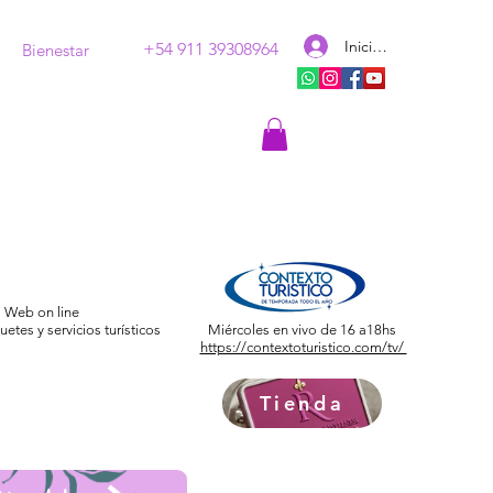
Iniciar sesión
+54 911 39308964
Bienestar
Web on line
etes y servicios turísticos
Miércoles en vivo de 16 a18hs
https://contextoturistico.com/tv/
Tienda