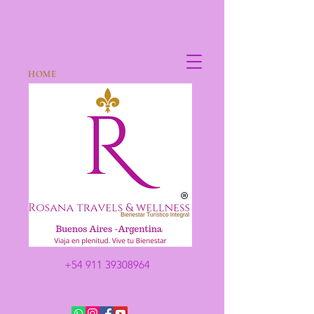
HOME
+54 911 39308964