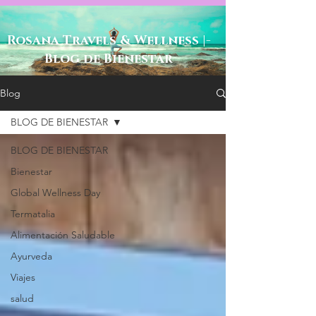
-Rosana Travels & Wellness |
Blog de Bienestar
Blog
BLOG DE BIENESTAR
BLOG DE BIENESTAR
Bienestar
Global Wellness Day
Termatalia
Alimentación Saludable
Ayurveda
Viajes
salud