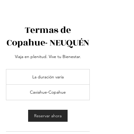
Termas de
Copahue- NEUQUÉN
La duración varía
L
a
d
Caviahue-Copahue
u
r
a
c
Reservar ahora
i
ó
n
v